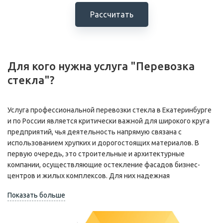
Рассчитать
Для кого нужна услуга "Перевозка
стекла"?
Услуга профессиональной перевозки стекла в Екатеринбурге
и по России является критически важной для широкого круга
предприятий, чья деятельность напрямую связана с
использованием хрупких и дорогостоящих материалов. В
первую очередь, это строительные и архитектурные
компании, осуществляющие остекление фасадов бизнес-
центров и жилых комплексов. Для них надежная
транспортировка стекла, особенно крупноформатного и
Показать больше
фасадного стекла, является залогом соблюдения сроков
проекта и сохранения высоких эстетических свойств
материала.