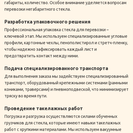
промышленности, где применяются специализированные
габариты, количество. Особое внимание уделяется вопросам
виды материала, такие как триплекс и закаленное стекло. Эти
перевозки негабаритного стекла.
виды стекла обладают повышенной прочностью, но их края
остаются уязвимыми для механических воздействий.
Разработка упаковочного решения
Неправильно организованная доставка стекла подобного
Профессиональная упаковка стекла для перевозки –
типа может свести на нет его уникальные свойства
ключевой этап. Мы используем специализированные угловые
безопасности. Наша компания готова предложить решения
профили, картонные чехлы, пенополистирол и стретч-пленку,
для безопасной перевозки стекла любой степени сложности
чтобы надежно зафиксировать каждый лист и
и конфигурации, включая армированное стекло.
предотвратить контакт между ними.
Подача специализированного транспорта
Для выполнения заказа мы задействуем специализированный
транспорт, оборудованный крепежными системами (рамными
кониками, траверсами) и пневмоподвеской, что минимизирует
тряску во время пути.
Проведение такелажных работ
Погрузка и разгрузка осуществляются силами обученных
грузчиков для стекла, которые имеют навыки такелажных
работ с хрупкими материалами. Мы используем вакуумные