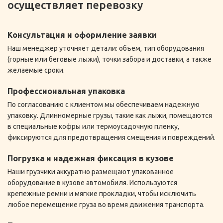
осуществляет перевозку
громоздкого багажа в общественном транспорте. Кроме того,
услуга актуальна для организаторов корпоративных
мероприятий и event-агентств, которые включают катание на
Консультация и оформление заявки
лыжах в программу выездных активностей для сотрудников
Наш менеджер уточняет детали: объем, тип оборудования
или клиентов. Перевозка лыж для большого количества
(горные или беговые лыжи), точки забора и доставки, а также
участников требует специального подхода к упаковке и
желаемые сроки.
погрузке, который наша компания готова обеспечить в полном
объеме.
Профессиональная упаковка
По согласованию с клиентом мы обеспечиваем надежную
упаковку. Длинномерные грузы, такие как лыжи, помещаются
в специальные кофры или термоусадочную пленку,
фиксируются для предотвращения смещения и повреждений.
Погрузка и надежная фиксация в кузове
Наши грузчики аккуратно размещают упакованное
оборудование в кузове автомобиля. Используются
крепежные ремни и мягкие прокладки, чтобы исключить
любое перемещение груза во время движения транспорта.